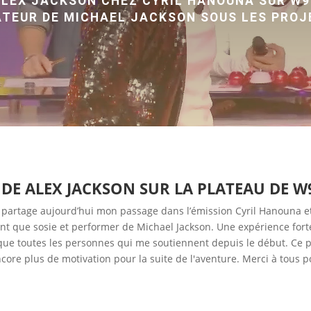
LEX JACKSON CHEZ CYRIL HANOUNA SUR W9
ATEUR DE MICHAEL JACKSON SOUS LES PRO
 DE ALEX JACKSON SUR LA PLATEAU DE W
 partage aujourd’hui mon passage dans l’émission Cyril Hanouna et l
 tant que sosie et performer de Michael Jackson. Une expérience fo
si que toutes les personnes qui me soutiennent depuis le début. Ce
e plus de motivation pour la suite de l'aventure. Merci à tous po