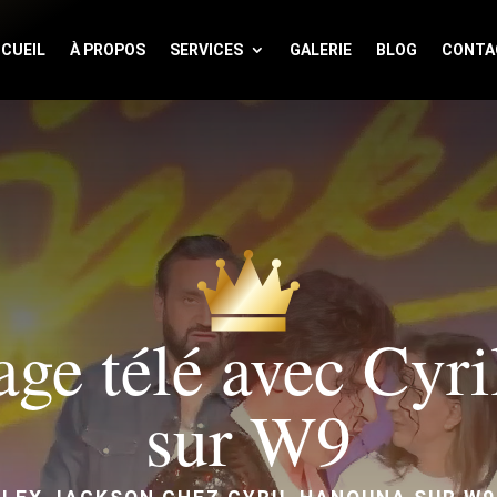
CUEIL
À PROPOS
SERVICES
GALERIE
BLOG
CONTA
ge télé avec Cyr
sur W9