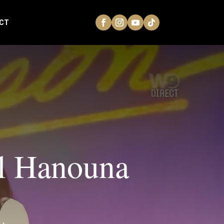
CT
il Hanouna