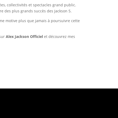
es, collectivités et spectacles grand public.
core des plus grands succès des Jackson 5.
me motive plus que jamais à poursuivre cette
 sur
Alex Jackson Officiel
et découvrez mes